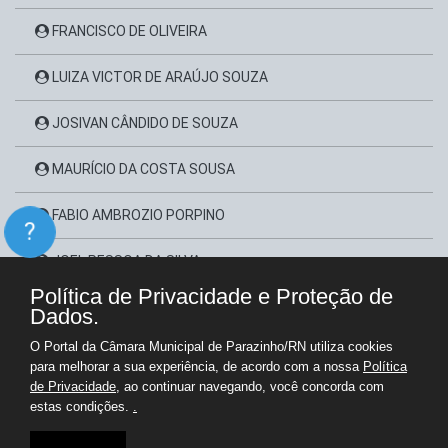
FRANCISCO DE OLIVEIRA
LUIZA VICTOR DE ARAÚJO SOUZA
JOSIVAN CÂNDIDO DE SOUZA
MAURÍCIO DA COSTA SOUSA
FABIO AMBROZIO PORPINO
?
JOEL PESSOA DA SILVA
Política de Privacidade e Proteção de
SIMONE FIRMINO DE MELO
Dados.
O Portal da Câmara Municipal de Parazinho/RN utiliza cookies
EDUARDO COSME DE MIRANDA
para melhorar a sua experiência, de acordo com a nossa
Política
de Privacidade
, ao continuar navegando, você concorda com
estas condições.
.
Copyright © Câmara Municipal de Parazinho - Gestão 2025-2028
Portal para Administração e Transparência Pública