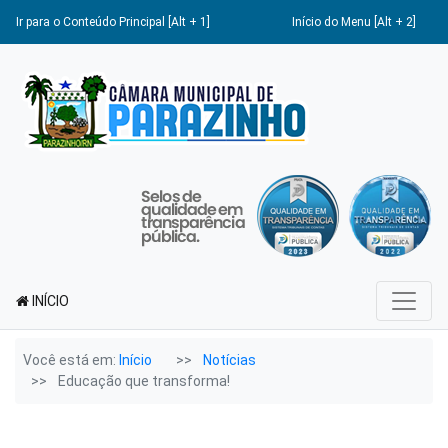
Ir para o Conteúdo Principal [Alt + 1]
Início do Menu [Alt + 2]
INÍCIO
Você está em:
Início
Notícias
Educação que transforma!