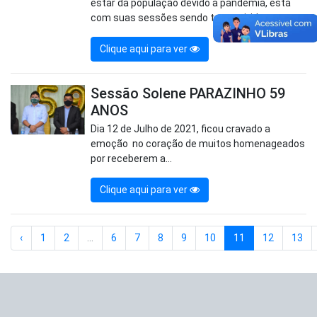
estar da população devido a pandemia, está
com suas sessões sendo transmitidas...
Clique aqui para ver
Sessão Solene PARAZINHO 59
ANOS
Dia 12 de Julho de 2021, ficou cravado a
emoção no coração de muitos homenageados
por receberem a...
Clique aqui para ver
‹
1
2
...
6
7
8
9
10
11
12
13